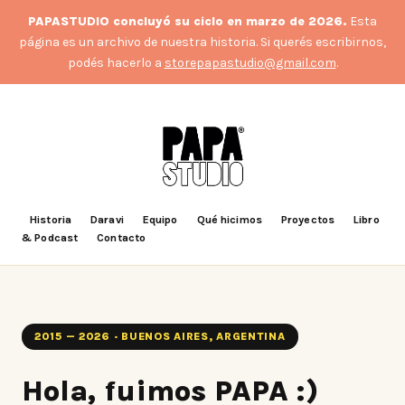
PAPASTUDIO concluyó su ciclo en marzo de 2026.
Esta
página es un archivo de nuestra historia. Si querés escribirnos,
podés hacerlo a
storepapastudio@gmail.com
.
Historia
Daravi
Equipo
Qué hicimos
Proyectos
Libro
& Podcast
Contacto
2015 — 2026 · BUENOS AIRES, ARGENTINA
Hola, fuimos PAPA :)